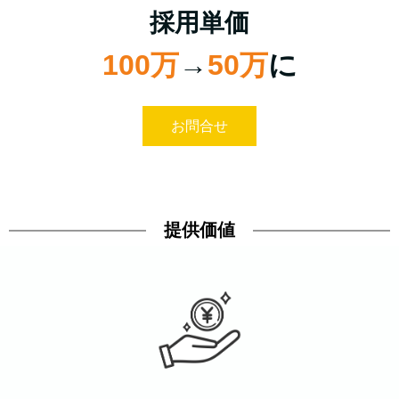
採用単価
100万
→
50万
に
お問合せ
提供価値